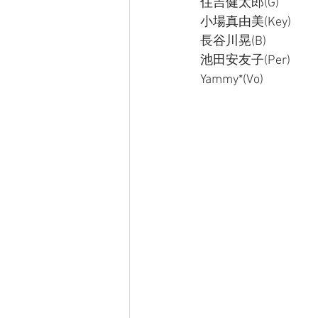
住吉健太郎(G) 
小場真由美(Key) 
長谷川晃(B)
池田安友子(Per) 
Yammy*(Vo)