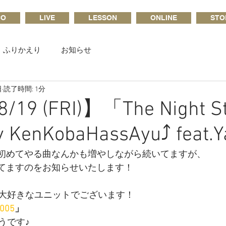
CO
LIVE
LESSON
ONLINE
STO
ふりかえり
お知らせ
日
読了時間: 1分
/19 (FRI)】「The Night S
 KenKobaHassAyu⤴︎ feat.
LERSも初めてやる曲なんかも増やしながら続いてますが、
ってますのをお知らせいたします！
大好きなユニットでございます！
005
」
うです♪