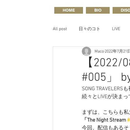
HOME
BIO
DIS
All post
日々のコト
LIVE
Maco
2022年7月21
【2022/08
#005」 by
SONG TRAVE
続々とLIVEが決ま
まずは、こちらも私
「The Night Stream 
#
今回、配信もあるそ