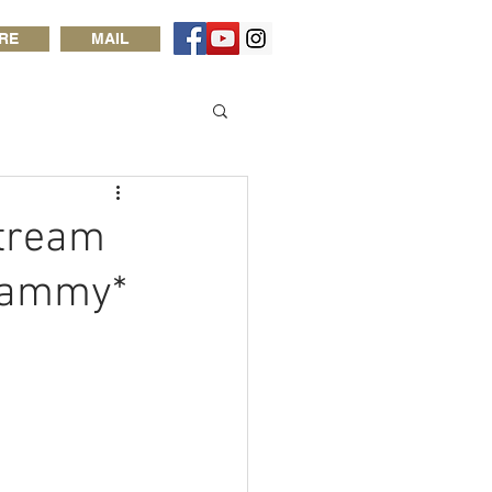
RE
MAIL
tream
Yammy*