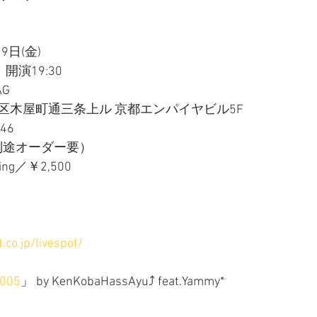
9日(金)　
開演19:30  
G 
区木屋町通三条上ル 京都エンパイヤビル5F
46
（別途オーダー要）
ing／￥2,500
.co.jp/livespot/
005
」 by KenKobaHassAyu⤴︎ feat.Yammy*