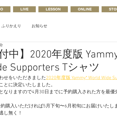
CO
LIVE
LESSON
ONLINE
STO
ふりかえり
お知らせ
1分
中】2020年度版 Yammy
ide Supporters Tシャツ
わせをいただきました
2020年度版 Yammy* World Wide S
ことに決定いたしました。
となりますので4月30日までに予約購入された方を最優
予約購入いただければ5月下旬〜6月初旬にお届けいたし
逃し無く！