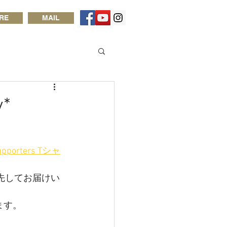
RE
MAIL
*
upporters Tシャ
先してお届けい
ます。