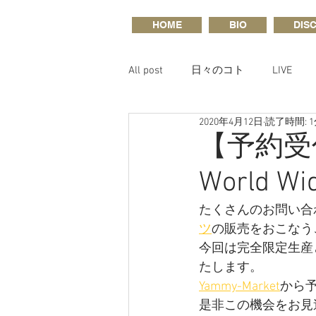
HOME
BIO
DIS
All post
日々のコト
LIVE
2020年4月12日
読了時間: 
【予約受付
World W
たくさんのお問い合
ツ
の販売をおこなう
今回は完全限定生産
たします。
Yammy-Market
から
是非この機会をお見