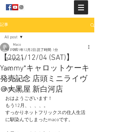
記事
All post
Maco
All post
2021年12月2日
読了時間: 1分
【2021/12/04 (SAT)】
日々のコト
Yammy*キャロットケーキ
LIVE
発売記念 店頭ミニライヴ
ふりかえり
＠大黒屋 新白河店
お知らせ
おはようございます！
もう12月、、、、。
すっかりネットフリックスの住人生活
に馴染んでしまったmacoです。