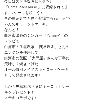
今日はステキなお知らせを♪
『Home Made Music』に収録されてま
す、♪ケーキを焼こう♪
その曲紹介でも度々登場するYammy*ち
ゃんのキャロットケーキ。
なんと！
白河市出身のシンガー 「Yammy*」の
レシピで
白河市の生産農家 「関谷農園」さんの
ニンジンを使用して
白河市の菓匠 「大黒屋」さんが丁寧に
美味しく焼き上げた
オール白河メイドのキャロットケーキ
として発売されます♪
しかも先着30名さまにキャロットケー
キをプレゼント！
ステキコラボです♪