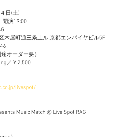
４日(土)　
開演19:00  
G 
区木屋町通三条上ル 京都エンパイヤビル5F
46
（別途オーダー要）
ing／￥2,500
.co.jp/livespot/
sents Music Match @ Live Spot RAG