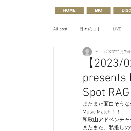
HOME
BIO
DIS
All post
日々のコト
LIVE
Maco
2023年1月7日
【2023/0
presents 
Spot RAG
またまた面白そうな
Music Match！！
和歌山アドベンチャー
またまた、私推しのSON