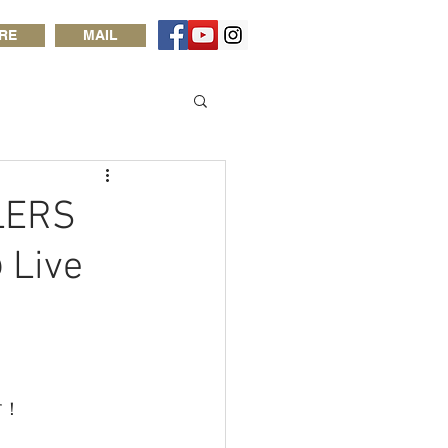
RE
MAIL
LERS
 Live
す！