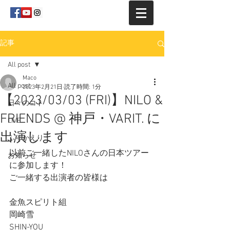
記事
All post
Maco
All post
2023年2月21日
読了時間: 1分
【2023/03/03 (FRI)】NILO &
日々のコト
FRIENDS @ 神戸・VARIT. に
LIVE
出演します
ふりかえり
以前ご一緒したNILOさんの日本ツアー
お知らせ
に参加します！
ご一緒する出演者の皆様は
金魚スピリト組 
岡崎雪
SHIN-YOU