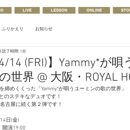
CO
LIVE
LESSON
ONLINE
STO
ふりかえり
お知らせ
日
読了時間: 1分
04/14 (FRI)】Yammy*
世界 @ 大阪・ROYAL H
最後を締めくくった「Yammy*が唄うユーミンの歌の世界」
とのステキなデュオです！
ー、名古屋に続く第２弾です！
14日(金)　
開演19:00  