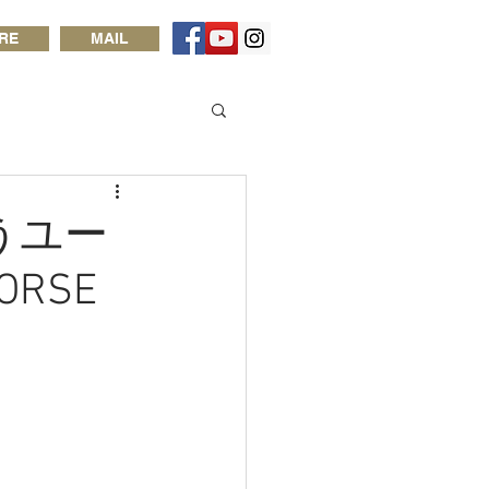
RE
MAIL
が唄うユー
ORSE