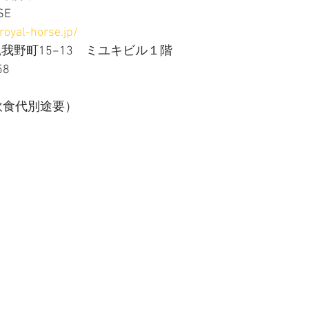
SE
royal-horse.jp/
    大阪市北区兎我野町15−13　ミユキビル１階
8958
 （飲食代別途要）