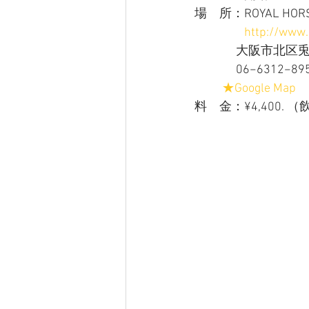
場　所：ROYAL HOR
http://www.
           
               06−6312−
★Google Map
料　金：¥4,400.