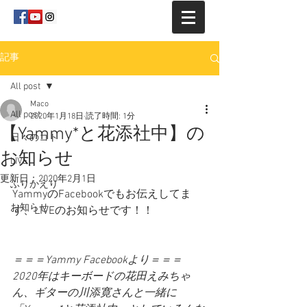
記事
All post
Maco
All post
2020年1月18日
読了時間: 1分
【Yammy*と花添社中】の
日々のコト
お知らせ
LIVE
更新日：
2020年2月1日
ふりかえり
YammyのFacebookでもお伝えしてま
お知らせ
す、LIVEのお知らせです！！
＝＝＝Yammy Facebookより＝＝＝
2020年はキーボードの花田えみちゃ
ん、ギターの川添寛さんと一緒に