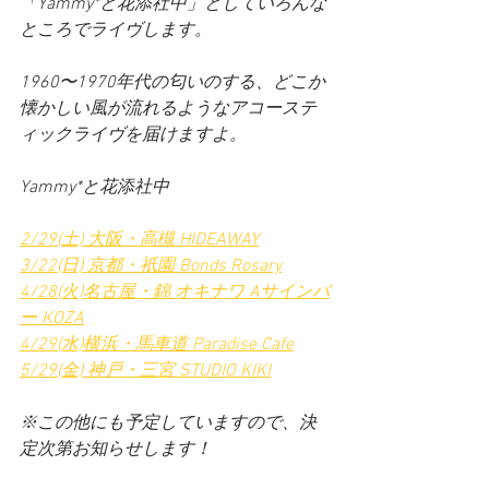
「Yammy*と花添社中」としていろんな
ところでライヴします。
1960〜1970年代の匂いのする、どこか
懐かしい風が流れるようなアコーステ
ィックライヴを届けますよ。
Yammy*と花添社中
2/29(土) 大阪・高槻 HIDEAWAY
3/22(日) 京都・祇園 Bonds Rosary
4/28(火)名古屋・錦 オキナワ Aサインバ
ー KOZA
4/29(水)横浜・馬車道 Paradise Cafe
5/29(金) 神戸・三宮 STUDIO KIKI
※この他にも予定していますので、決
定次第お知らせします！