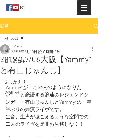
記事
All post
Maco
All post
2019年5月10日
読了時間: 1分
2019/07/06大阪【Yammy*
日々のコト
と有山じゅんじ】
LIVE
ふりかえり
Yammy*が「この人のようになりた
お知らせ
い！」と豪語する浪速のレジェンドシ
ンガー・有山じゅんじとYammy*の一年
半ぶりの共演ライヴです。
生音、生声が聴こえるような空間での
二人のライヴを是非お見逃しなく！