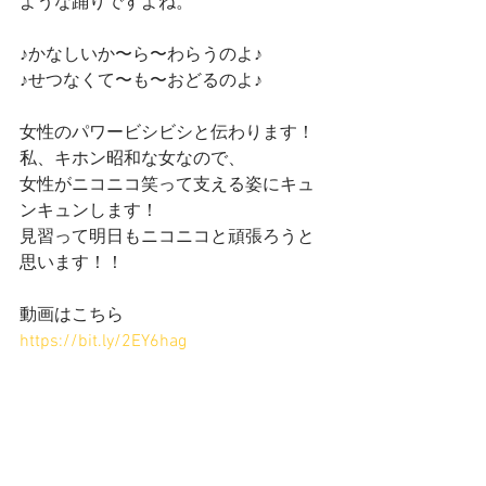
ような踊りですよね。
♪かなしいか〜ら〜わらうのよ♪
♪せつなくて〜も〜おどるのよ♪
女性のパワービシビシと伝わります！
私、キホン昭和な女なので、
女性がニコニコ笑って支える姿にキュ
ンキュンします！
見習って明日もニコニコと頑張ろうと
思います！！
動画はこちら
https://bit.ly/2EY6hag