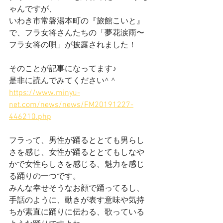
ゃんですが、
いわき市常磐湯本町の『旅館こいと』
で、フラ女将さんたちの「夢花涙雨〜
フラ女将の唄」が披露されました！
そのことが記事になってます♪
是非に読んでみてください^ ^
https://www.minyu-
net.com/news/news/FM20191227-
446210.php
フラって、男性が踊るととても男らし
さを感じ、女性が踊るととてもしなや
かで女性らしさを感じる、魅力を感じ
る踊りの一つです。
みんな幸せそうなお顔で踊ってるし、
手話のように、動きが表す意味や気持
ちが素直に踊りに伝わる、歌っている