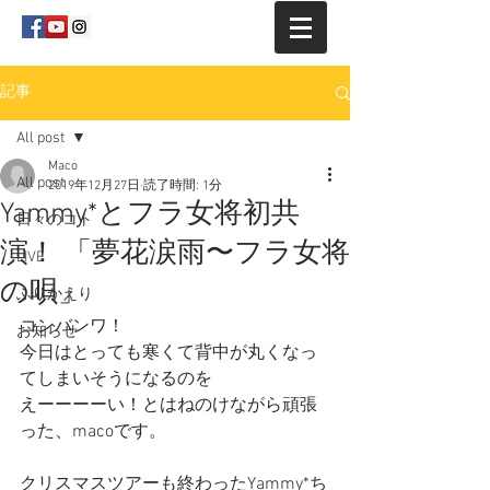
記事
All post
Maco
All post
2019年12月27日
読了時間: 1分
Yammy*とフラ女将初共
日々のコト
演！ 「夢花涙雨〜フラ女将
LIVE
の唄」
ふりかえり
コンバンワ！
お知らせ
今日はとっても寒くて背中が丸くなっ
てしまいそうになるのを
えーーーーい！とはねのけながら頑張
った、macoです。
クリスマスツアーも終わったYammy*ち