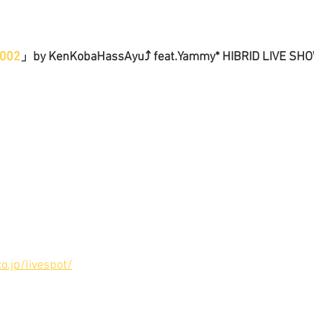
002
」by KenKobaHassAyu⤴︎ feat.Yammy* HIBRID LIVE SH
o.jp/livespot/