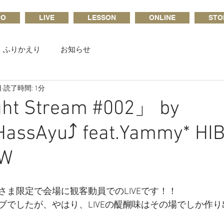
CO
LIVE
LESSON
ONLINE
STO
ふりかえり
お知らせ
日
読了時間: 1分
ht Stream #002」 by
assAyu⤴︎ feat.Yammy* HI
OW
さま限定で会場に観客動員でのLIVEです！！
ブでしたが、やはり、LIVEの醍醐味はその場でしか作