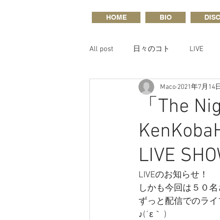
HOME
BIO
DIS
All post
日々のコト
LIVE
Maco
2021年7月14
「The Nig
KenKobaH
LIVE SH
LIVEのお知らせ！
しかも今回は５０名
ずっと配信でのライ
♪(´ε｀ )