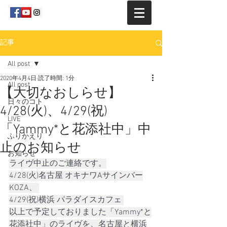
記事
All post
2020年4月4日
読了時間: 1分
All post
【大切なおしらせ】
日々のコト
4/28(火)、4/29(祝)
LIVE
「Yammy*と花添社中」中
ふりかえり
止のお知らせ
お知らせ
ライヴ中止のご連絡です。
4/28(火)名古屋 オキナワAサインバー
KOZA、 
4/29(祝)横浜 パラダイスカフェ 
以上で予定しておりました「Yammy*と
花添社中」のライヴを、名古屋と横浜