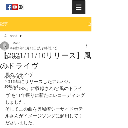
記事
All post
Maco
All post
2021年10月16日
読了時間: 1分
【2021/11/10リリース】風
日々のコト
のドライヴ
LIVE
風のドライヴ
ふりかえり
2010年にリリースしたアルバム
お知らせ
「COLORS」に収録された"風のドライ
ヴ"を11年振りに新たにレコーディング
しました。
そしてこの曲を奥城崎シーサイドホテ
ルさんがイメージソングに起用してく
ださいました。