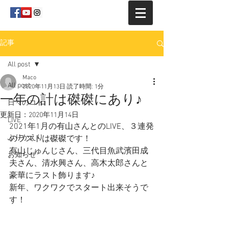
記事
All post
Maco
All post
2020年11月13日
読了時間: 1分
一年の計は磔磔にあり♪
日々のコト
更新日：
2020年11月14日
LIVE
2021年1月の有山さんとのLIVE、３連発
ふりかえり
のラストは磔磔です！
有山じゅんじさん、三代目魚武濱田成
お知らせ
夫さん、清水興さん、高木太郎さんと
豪華にラスト飾ります♪
新年、ワクワクでスタート出来そうで
す！