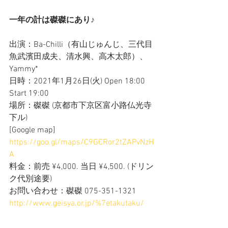
一年の計は磔磔にあり♪
出演：Ba-Chilli（有山じゅんじ、三代目
魚武濱田成夫、清水興、高木太郎）、
Yammy*
日時：2021年1月26日(火) Open 18:00  
Start 19:00
場所：磔磔 (京都市下京区富小路仏光寺
下ル)
[Google map] 
https://goo.gl/maps/C9GCRor2tZAPvNzH
A
料金：前売 ¥4,000. 当日 ¥4,500. (ドリン
ク代別途要)
お問い合わせ：磔磔 075-351-1321 
http://www.geisya.or.jp/%7etakutaku/